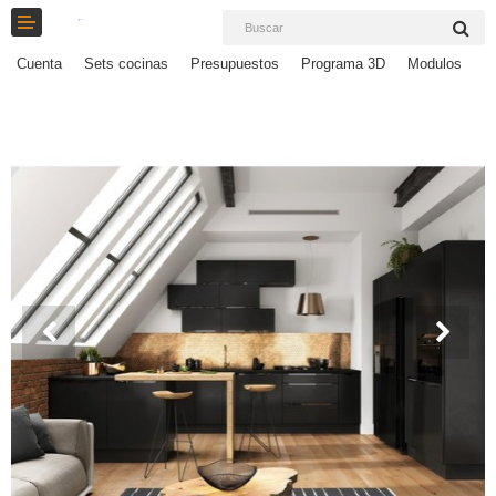
Cuenta
Sets cocinas
Presupuestos
Programa 3D
Modulos
E
Set Cocinas
Solicitar Presupuesto
Programa 3D
Modulos
Electro
Accesorios
Comparar
Lista deseos (0)