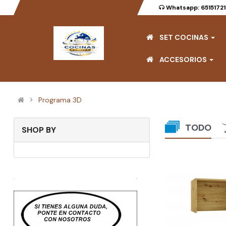
Whatsapp: 6515172
SET COCINAS
ACCESORIOS
Programa 3D
TODO
SHOP BY
Cocina completa 180 cms Gama
Economica ref-202C
(0)
Disponible:
500
Vendido:
0