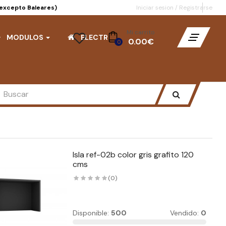
(excepto Baleares)
Iniciar sesion
/
Registrarse
Mi carrito
MODULOS
ELECTRO
- 0.00€
0
Isla ref-02b color gris grafito 120
cms
(0)
Disponible:
500
Vendido:
0