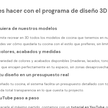
s hacer con el programa de diseño 3D
quiera de nuestros modelos
rmite recrear en 3D todos los modelos de cocina que tenemos en nu
edes ver cómo quedaría tu cocina con el estilo que prefieres, sin limi
 colores, acabados y medidas
 variedad de colores y acabados disponibles (maderas, lacados, ton
que encajen perfectamente en tu espacio, sin zonas desaprovecha
u diseño en un presupuesto real
ñado tu cocina, el sistema facilita un presupuesto detallado con t
 da total transparencia en lo que cuesta tu proyecto.
ouTube paso a paso
sacarle el máximo partido, contamos con un
tutorial en YouTube
qu