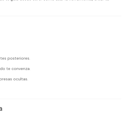
tes posteriores.
ado te convenza.
presas ocultas.
a