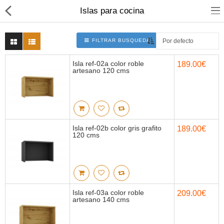
Islas para cocina
FILTRAR BUSQUEDA
Isla ref-02a color roble
189.00€
artesano 120 cms
Set Cocinas
Solicitar Presupuesto
Programa 3D
Isla ref-02b color gris grafito
189.00€
Modulos
120 cms
Electro
Accesorios
Isla ref-03a color roble
209.00€
artesano 140 cms
Comparar
Lista deseos (0)