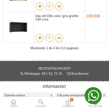
Moneda
Isla ref-03b color gris grafito
209.00€
140 cms
Mostrando 1 de 4 de 4 (1 paginas)
NECESITAS AYUDA?
Whatsapp: 651 51 72 15
Escribenos
Informacion:
Quienes somos
Cita para presupuestos
0
Garantia y devoluciones
Diseñador 3D Cocinas
INICIO
BUSCAR
CARRITO
MI CUENTA