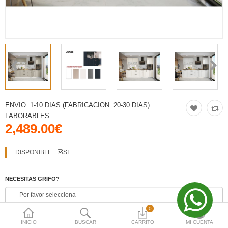
Moneda
iva
VO
iva
VO
ENVIO:
1-10 DIAS (FABRICACION: 20-30 DIAS)
iva
LABORABLES
2,489.00€
VO
DISPONIBLE:
SI
iva
VO
NECESITAS GRIFO?
0
NECESITAS FREGADERO? :
+ INFO
INICIO
BUSCAR
CARRITO
MI CUENTA