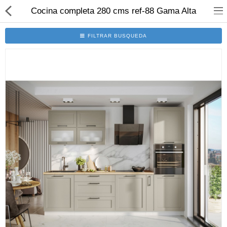
Cocina completa 280 cms ref-88 Gama Alta
FILTRAR BUSQUEDA
Set Cocinas
Solicitar Presupuesto
Programa 3D
Modulos
Electro
Accesorios
Comparar
Lista deseos (0)