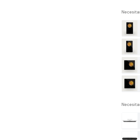
00€
Necesitas
Decorativa
-23 EVVO
31 6..
00€
Decorativa
-24 EVVO
45 6..
00€
Necesit