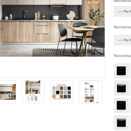
Necesita
Necesita
Necesita
Decorativa
-21 EVVO
40 3..
00€
Decorativa
-22 EVVO
30 3..