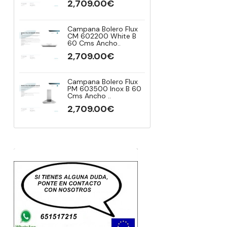
2,709.00€
2,709.
Campana Bolero Flux
Campana 
CM 602200 White B
Vista Ref
60 Cms Ancho..
Modelo CE
2,709.00€
2,709.
Campana Bolero Flux
Campana 
PM 603500 Inox B 60
Vista Ref
Cms Ancho ..
Modelo CE
2,709.00€
2,709.