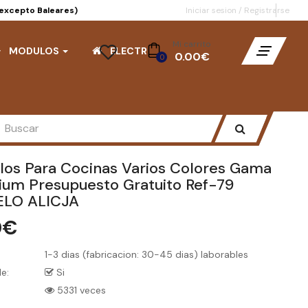
(excepto Baleares)
Iniciar sesion
/
Registrarse
Mi carrito
MODULOS
ELECTRO
- 0.00€
0
os Para Cocinas Varios Colores Gama
um Presupuesto Gratuito Ref-79
LO ALICJA
0€
1-3 dias (fabricacion: 30-45 dias) laborables
e:
Si
5331 veces