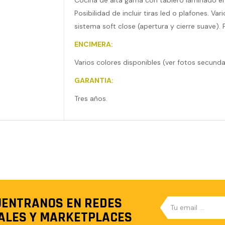
Cocina de alta gama con tablero laminado en 
Posibilidad de incluir tiras led o plafones. Va
sistema soft close (apertura y cierre suave). 
ENCIMERA:
Varios colores disponibles (ver fotos secunda
GARANTIA:
Tres años.
ENTRANOS EN REDES
ALES Y MARKETPLACES