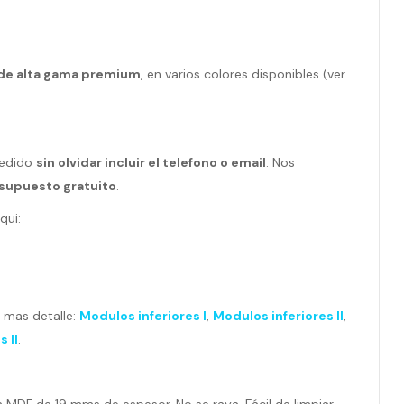
de alta gama premium
, en varios colores disponibles (ver
 pedido
sin olvidar incluir el telefono o email
. Nos
supuesto gratuito
.
qui:
n mas detalle:
Modulos inferiores I
,
Modulos inferiores II
,
 II
.