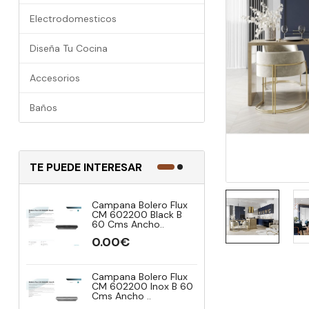
Electrodomesticos
Diseña Tu Cocina
Accesorios
Baños
TE PUEDE INTERESAR
Campana Bolero Flux
Campana 
CM 602200 Black B
Vista Ref
60 Cms Ancho..
Modelo CE
0.00€
0.00€
Campana Bolero Flux
Campana 
CM 602200 Inox B 60
Vista Ref
Cms Ancho ..
Modelo CE