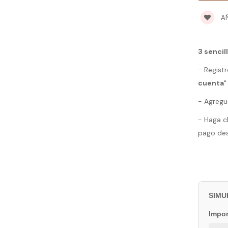
AÑ
Decorativa
-23 EVVO
31 6..
3 sencil
- Registr
Decorativa
cuenta
"
-24 EVVO
45 6..
- Agregu
- Haga c
pago de
SIMU
Impor