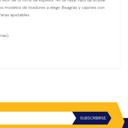
MDF de 19 mms de espesor. No se raya. Fácil de limpiar.
rios modelos de tiradores a elegir. Bisagras y cajones con
Patas ajustables.
rias).
SUBSCRIBIRSE