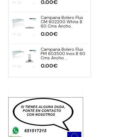
0.00€
0.00€
Campana Bolero Flux
Campana 
CM 602200 White B
Vista Ref
60 Cms Ancho..
Modelo CE
0.00€
0.00€
Campana Bolero Flux
Campana 
PM 603500 Inox B 60
Vista Ref
Cms Ancho ..
Modelo CE
0.00€
0.00€