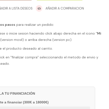
ADIR A LISTA DESEOS
AÑADIR A COMPARACION
los pasos
para realizar un pedido:
ese o inicie sesion haciendo click abajo derecha en el icono "
Mi
 (version movil) o arriba derecha (version pc).
e el producto deseado al carrito.
lick en "finalizar compra" seleccionando el metodo de envio y
seado.
LA TU FINANCIACIÓN
te a financiar (300€ a 18000€)