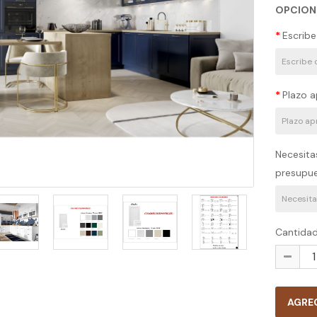
OPCION
Escribe
Plazo a
Necesita
presupu
Decorativa
-21 EVVO
40 3..
Cantida
Decorativa
-22 EVVO
30 3..