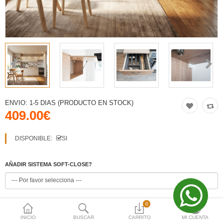
Moneda
iva
VO
iva
VO
ENVIO:
1-5 DIAS (PRODUCTO EN STOCK)
409.00€
iva
VO
DISPONIBLE:
SI
iva
AÑADIR SISTEMA SOFT-CLOSE?
VO
NECESITAS GRIFO?
0
INICIO
BUSCAR
CARRITO
MI CUENTA