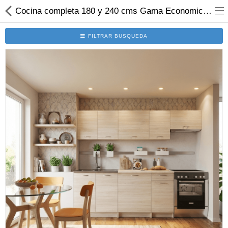
Cocina completa 180 y 240 cms Gama Economica ref-30
FILTRAR BUSQUEDA
Set Cocinas
Solicitar Presupuesto
Programa 3D
Modulos
Electro
Accesorios
Comparar
Lista deseos (0)