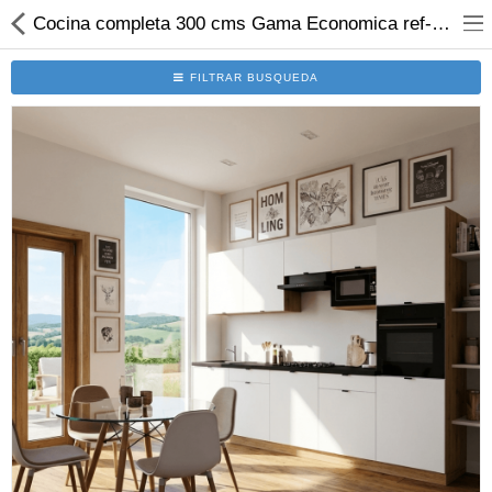
Cocina completa 300 cms Gama Economica ref-46c
FILTRAR BUSQUEDA
Set Cocinas
Solicitar Presupuesto
Programa 3D
Modulos
Electro
Accesorios
Comparar
Lista deseos (0)