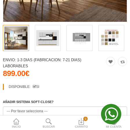
Moneda
iva
VO
iva
VO
ENVIO:
1-3 DIAS (FABRICACION: 7-21 DIAS)
iva
LABORABLES
899.00€
VO
DISPONIBLE:
SI
iva
VO
AÑADIR SISTEMA SOFT-CLOSE?
0
INCLUIR ENCIMERA?
INICIO
BUSCAR
CARRITO
MI CUENTA