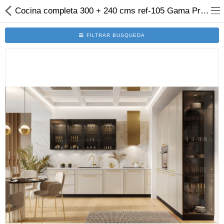
Cocina completa 300 + 240 cms ref-105 Gama Premium
FILTRAR BUSQUEDA
Set Cocinas
Solicitar Presupuesto
Programa 3D
Modulos
Electro
Accesorios
Comparar
Lista deseos (0)