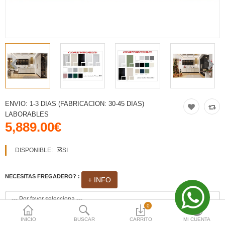
Moneda
iva
VO
iva
VO
ENVIO:
1-3 DIAS (FABRICACION: 30-45 DIAS)
iva
LABORABLES
5,889.00€
VO
DISPONIBLE:
SI
iva
VO
NECESITAS FREGADERO? :
+ INFO
0
INICIO
BUSCAR
CARRITO
MI CUENTA
NECESITAS GRIFO?